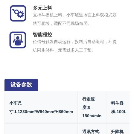
多元上料
支持斗提机上料、小车坡道地面上料双模式双
轨可爬坡，适配不同现场布局。
智能程控
位信号触发自动运行，投料后自动返程，斗提
机同步补料，无需过多人工干预。
设备参数
行走速
小车尺
料斗容
度:0-
寸:L1230mm*W940mm*H860mm
积:100L
150m/min
通讯方式:
升降机