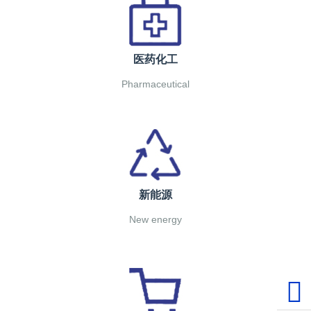
医药化工
Pharmaceutical
新能源
New energy
1537