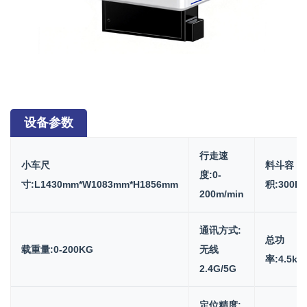
设备参数
行走速
小车尺
料斗容
度:0-
寸:L1430mm*W1083mm*H1856mm
积:300L
200m/min
通讯方式:
总功
载重量:0-200KG
无线
率:4.5kw
2.4G/5G
定位精度: