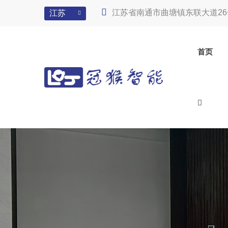
江苏省南通市曲塘镇东联大道26
江苏
首页