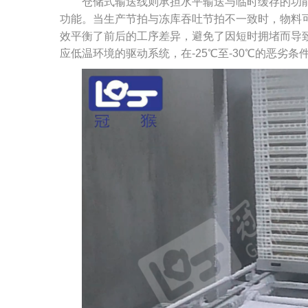
仓储式输送线则承担水平输送与临时缓存的功
功能。当生产节拍与冻库吞吐节拍不一致时，物料
效平衡了前后的工序差异，避免了因短时拥堵而导
应低温环境的驱动系统，在-25℃至-30℃的恶劣