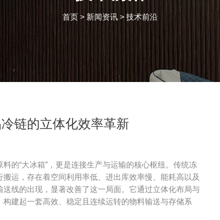
首页
>
新闻资讯
>
技术前沿
品冷链的立体化效率革新
料的“大冰箱”，更是连接生产与运输的核心枢纽。传统冻
行搬运，存在着空间利用率低、进出库效率慢、能耗高以及
输送线的出现，显著改善了这一局面。它通过立体化布局与
，构建起一套高效、稳定且连续运转的物料输送与存储系
。