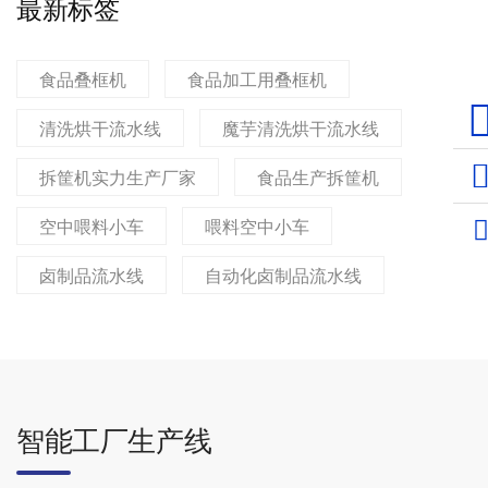
最新标签
食品叠框机
食品加工用叠框机
15
清洗烘干流水线
魔芋清洗烘干流水线
上
拆筐机实力生产厂家
食品生产拆筐机
空中喂料小车
喂料空中小车
卤制品流水线
自动化卤制品流水线
智能工厂生产线