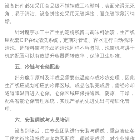
设备部件必须采用食品级不锈钢或工程塑料，表面光滑无死
角，易于清洁。设备拼接处采用无缝焊接，避免缝隙藏污纳
垢。
针对魔芋加工中产生的淀粉残留与调味料油渍，生产线
应配套CIP在线清洗系统，定期对管道、容器进行自动循环
清洗。周转料筐与托盘的清洗同样不容忽视，洗筐机与烘干
机的配置可以有效提升容器周转效率，保障卫生标准。
五、冷链与仓储配套
部分魔芋原料及半成品需要低温储存或冷冻处理，因此
生产线应规划相应的冷库区域。成品包装完成后，需经冷却
隧道降温再进入仓储。仓储区域应保持通风、阴凉、干燥，
配备智能仓储管理系统，实现产品的先进先出与精细化管
理。
六、安装调试与人员培训
设备到场后，由专业团队进行安装与调试，重点验证各
工序的衔接流畅度与参数匹配度。调试完成后，对企业操作