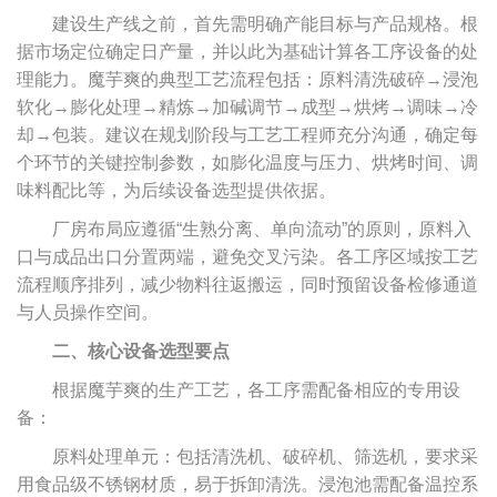
建设生产线之前，首先需明确产能目标与产品规格。根
据市场定位确定日产量，并以此为基础计算各工序设备的处
理能力。魔芋爽的典型工艺流程包括：原料清洗破碎→浸泡
软化→膨化处理→精炼→加碱调节→成型→烘烤→调味→冷
却→包装。建议在规划阶段与工艺工程师充分沟通，确定每
个环节的关键控制参数，如膨化温度与压力、烘烤时间、调
味料配比等，为后续设备选型提供依据。
厂房布局应遵循“生熟分离、单向流动”的原则，原料入
口与成品出口分置两端，避免交叉污染。各工序区域按工艺
流程顺序排列，减少物料往返搬运，同时预留设备检修通道
与人员操作空间。
二、核心设备选型要点
根据魔芋爽的生产工艺，各工序需配备相应的专用设
备：
原料处理单元：包括清洗机、破碎机、筛选机，要求采
用食品级不锈钢材质，易于拆卸清洗。浸泡池需配备温控系